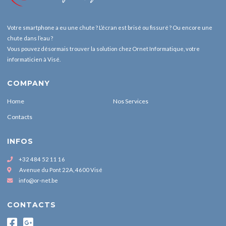
Votre smartphone a eu une chute ? L’écran est brisé ou fissuré ? Ou encore une
chute dans l’eau ?
Vous pouvez désormais trouver la solution chez Ornet Informatique, votre
informaticien à Visé.
COMPANY
Home
Nos Services
Contacts
INFOS
+32 484 52 11 16
Avenue du Pont 22A, 4600 Visé
info@or-net.be
CONTACTS