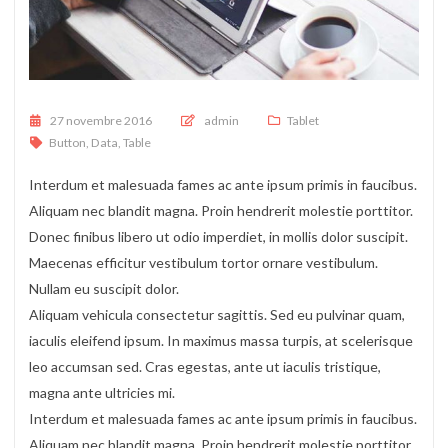
Posted on
27 novembre 2016
admin
Tablet
Button
,
Data
,
Table
Interdum et malesuada fames ac ante ipsum primis in faucibus.
Aliquam nec blandit magna. Proin hendrerit molestie porttitor.
Donec finibus libero ut odio imperdiet, in mollis dolor suscipit.
Maecenas efficitur vestibulum tortor ornare vestibulum.
Nullam eu suscipit dolor.
Aliquam vehicula consectetur sagittis. Sed eu pulvinar quam,
iaculis eleifend ipsum. In maximus massa turpis, at scelerisque
leo accumsan sed. Cras egestas, ante ut iaculis tristique,
magna ante ultricies mi.
Interdum et malesuada fames ac ante ipsum primis in faucibus.
Aliquam nec blandit magna. Proin hendrerit molestie porttitor.