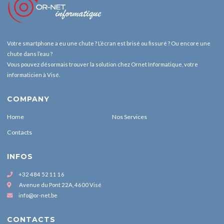
Votre smartphone a eu une chute ? L’écran est brisé ou fissuré ? Ou encore une
chute dans l’eau ?
Vous pouvez désormais trouver la solution chez Ornet Informatique, votre
informaticien à Visé.
COMPANY
Home
Nos Services
Contacts
INFOS
+32 484 52 11 16
Avenue du Pont 22A, 4600 Visé
info@or-net.be
CONTACTS